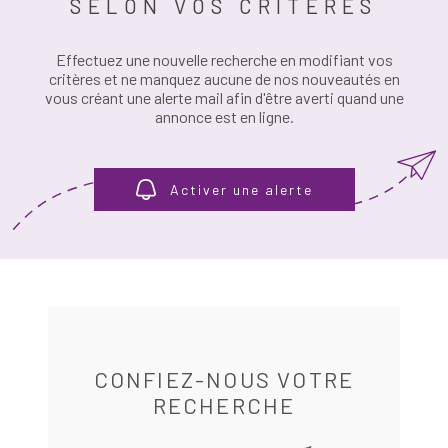
SELON VOS CRITÈRES
PLUS DE CRITÈRES
RÉFÉRENCE
ESTIMATION
Effectuez une nouvelle recherche en modifiant vos
RECHERCHER
critères et ne manquez aucune de nos nouveautés en
vous créant une alerte mail afin d'être averti quand une
ALERTE E-M
annonce est en ligne.
RECRUTEME
Activer une alerte
AVIS CLIENT
CONTACT
CONFIEZ-NOUS VOTRE
RECHERCHE