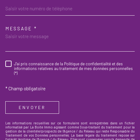
MESSAGE *
TRAD_MELTEM_VOREDEMAND
J'ai pris connaissance de la Politique de confidentialité et des
RÈGLEMENTATION
informations relatives au traitement de mes données personnelles
(*)
* Champ obligatoire
ENVOYER
Les informations recueillies sur ce formulaire sont enregistrées dans un fichier
informatisé par La Boite Immo agissant comme Sous-traitant du traitement pour la
gestion de la clientèle/prospects de l'Agence / du Réseau qui reste Responsable du
Traitement de vos Données personnelles. La base légale du traitement repose sur
l'intérêt légitime de l'Agence / du Réseau. Elles sont conservées jusqu'à demande de