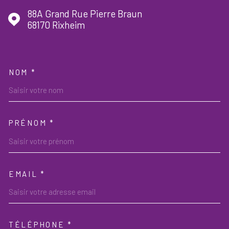
88A Grand Rue Pierre Braun
68170
Rixheim
NOM *
TRAD_MELTEM_VOSCOORDON
PRÉNOM *
EMAIL *
TÉLÉPHONE *