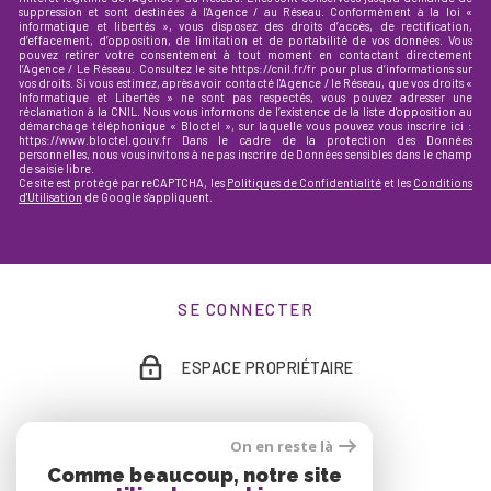
suppression et sont destinées à l'Agence / au Réseau. Conformément à la loi «
informatique et libertés », vous disposez des droits d’accès, de rectification,
d’effacement, d’opposition, de limitation et de portabilité de vos données. Vous
pouvez retirer votre consentement à tout moment en contactant directement
l’Agence / Le Réseau. Consultez le site https://cnil.fr/fr pour plus d’informations sur
vos droits. Si vous estimez, après avoir contacté l'Agence / le Réseau, que vos droits «
Informatique et Libertés » ne sont pas respectés, vous pouvez adresser une
réclamation à la CNIL. Nous vous informons de l’existence de la liste d'opposition au
démarchage téléphonique « Bloctel », sur laquelle vous pouvez vous inscrire ici :
https://www.bloctel.gouv.fr Dans le cadre de la protection des Données
personnelles, nous vous invitons à ne pas inscrire de Données sensibles dans le champ
de saisie libre.
Ce site est protégé par reCAPTCHA, les
Politiques de Confidentialité
et les
Conditions
d'Utilisation
de Google s'appliquent.
SE CONNECTER
ESPACE PROPRIÉTAIRE
On en reste là
ADHÉRENTS
Comme beaucoup, notre site