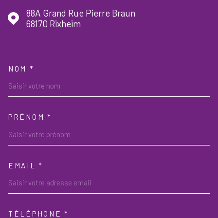
88A Grand Rue Pierre Braun
68170
Rixheim
NOM *
TRAD_MELTEM_VOSCOORDON
PRÉNOM *
EMAIL *
TÉLÉPHONE *