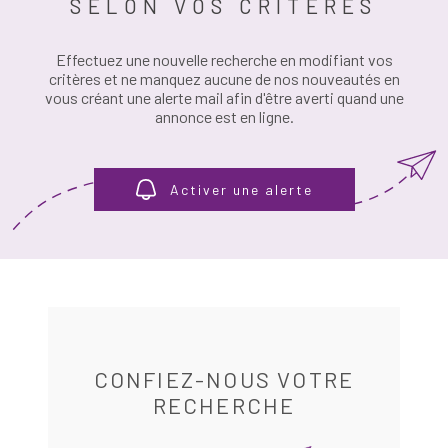
SELON VOS CRITÈRES
PLUS DE CRITÈRES
RÉFÉRENCE
ESTIMATION
Effectuez une nouvelle recherche en modifiant vos
RECHERCHER
critères et ne manquez aucune de nos nouveautés en
vous créant une alerte mail afin d'être averti quand une
ALERTE E-M
annonce est en ligne.
RECRUTEME
Activer une alerte
AVIS CLIENT
CONTACT
CONFIEZ-NOUS VOTRE
RECHERCHE