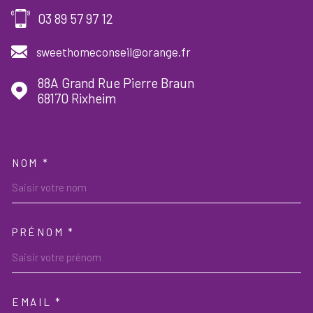
03 89 57 97 12
sweethomeconseil@orange.fr
88A Grand Rue Pierre Braun
68170
Rixheim
NOM *
TRAD_MELTEM_VOSCOORDON
PRÉNOM *
EMAIL *