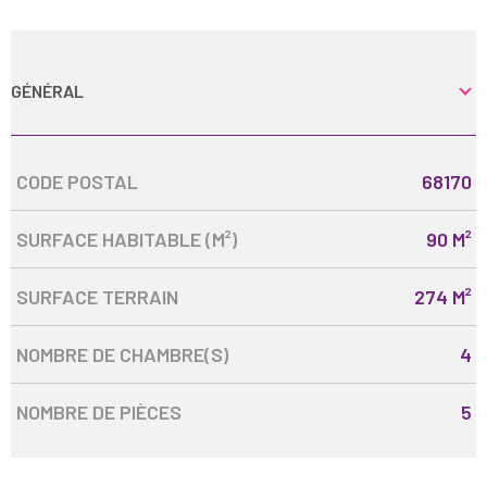
GÉNÉRAL
Caractérisque
Valeurs
CODE POSTAL
68170
SURFACE HABITABLE (M²)
90 M²
SURFACE TERRAIN
274 M²
NOMBRE DE CHAMBRE(S)
4
NOMBRE DE PIÈCES
5