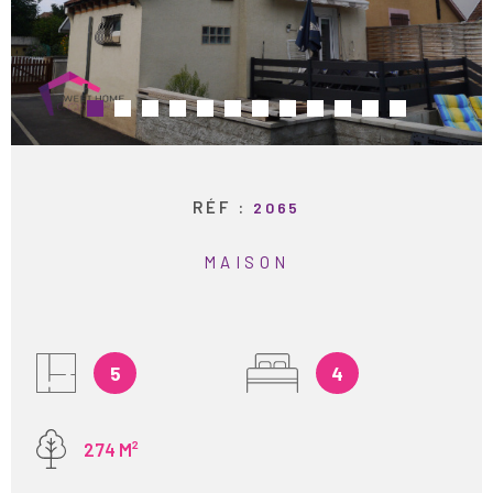
ESTIMATION
RECHERCHER
ALERTE E-M
RECRUTEME
RÉF :
2065
AVIS CLIENT
MAISON
CONTACT
5
4
274 M²