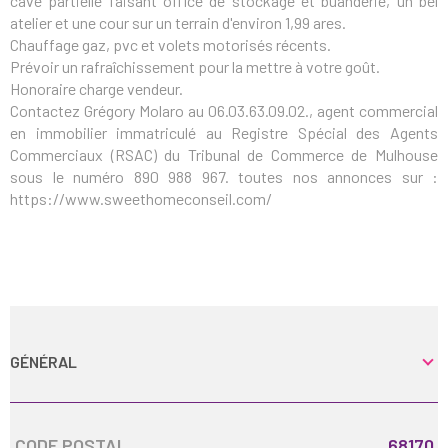
cave partielle faisant office de stockage et buanderie, un bel
atelier et une cour sur un terrain d'environ 1,99 ares.
Chauffage gaz, pvc et volets motorisés récents.
Prévoir un rafraîchissement pour la mettre à votre goût.
Honoraire charge vendeur.
Contactez Grégory Molaro au 06.03.63.09.02., agent commercial
en immobilier immatriculé au Registre Spécial des Agents
Commerciaux (RSAC) du Tribunal de Commerce de Mulhouse
sous le numéro 890 988 967. toutes nos annonces sur :
https://www.sweethomeconseil.com/
GÉNÉRAL
Caractérisque
Valeurs
CODE POSTAL
68170