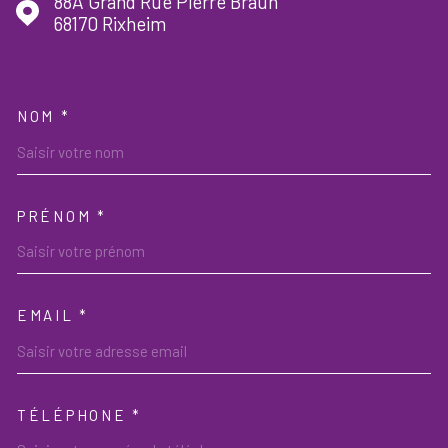
88A Grand Rue Pierre Braun
68170
Rixheim
NOM *
TRAD_MELTEM_VOSCOORDON
PRÉNOM *
EMAIL *
TÉLÉPHONE *