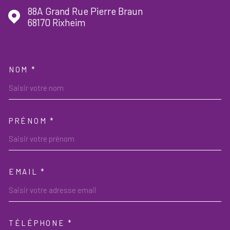
88A Grand Rue Pierre Braun
68170
Rixheim
NOM *
TRAD_MELTEM_VOSCOORDON
PRÉNOM *
EMAIL *
TÉLÉPHONE *