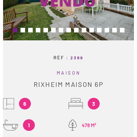
ESTIMATION
RECHERCHER
ALERTE E-M
RECRUTEME
RÉF :
2389
AVIS CLIENT
MAISON
RIXHEIM MAISON 6P
CONTACT
6
3
1
478 M²