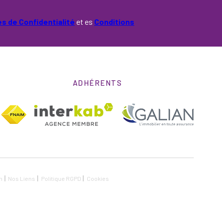
es de Confidentialité
et es
Conditions
ADHÉRENTS
n
Nos Liens
Politique RGPD
Cookies