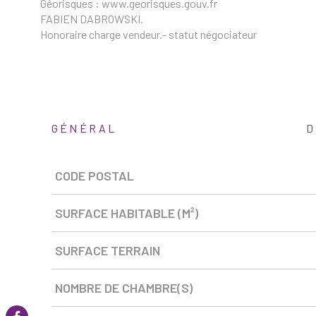
Géorisques : www.georisques.gouv.fr
FABIEN DABROWSKI.
Honoraire charge vendeur.- statut négociateur
GÉNÉRAL
D
Caractérisque
Valeurs
CODE POSTAL
SURFACE HABITABLE (M²)
SURFACE TERRAIN
NOMBRE DE CHAMBRE(S)