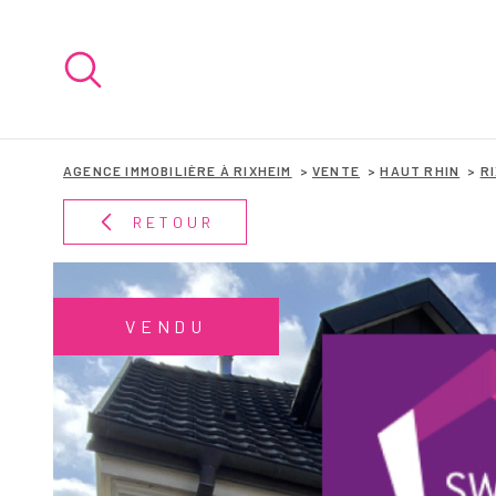
Aller
Aller
Aller
Aller
à
à
au
au
:
la
menu
contenu
recherche
principal
AGENCE IMMOBILIÈRE À RIXHEIM
VENTE
HAUT RHIN
R
RETOUR
VENDU