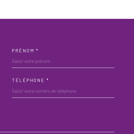
PRÉNOM *
OORDONNEES
TÉLÉPHONE *
DEMANDE