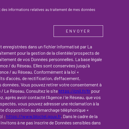
 et des informations relatives au traitement de mes données
ENVOYER
nt enregistrées dans un fichier informatisé par La
tement pour la gestion de la clientèle/prospects de
raitement de vos Données personnelles. La base légale
gence / du Réseau. Elles sont conservées jusqu'à
ence / au Réseau. Conformément à la loi «
ts d’accès, de rectification, d’effacement,
 vos données. Vous pouvez retirer votre consentement à
/ Le Réseau. Consultez le site
https://cnil.fr/fr
pour
ez, après avoir contacté l'Agence / le Réseau, que vos
respectés, vous pouvez adresser une réclamation à la
iste d'opposition au démarchage téléphonique «
ci :
https://www.bloctel.gouv.fr
. Dans le cadre de la
invitons à ne pas inscrire de Données sensibles dans