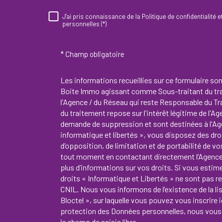
J'ai pris connaissance de la Politique de confidentialité
RÈGLEMENTATION
personnelles (*)
* Champ obligatoire
Les informations recueillies sur ce formulaire so
Boite Immo agissant comme Sous-traitant du trai
l'Agence / du Réseau qui reste Responsable du T
du traitement repose sur l'intérêt légitime de l'A
demande de suppression et sont destinées à l'Ag
informatique et libertés », vous disposez des droi
d’opposition, de limitation et de portabilité de
tout moment en contactant directement l’Agence 
plus d’informations sur vos droits. Si vous estim
droits « Informatique et Libertés » ne sont pas 
CNIL. Nous vous informons de l’existence de la l
Bloctel », sur laquelle vous pouvez vous inscrire i
protection des Données personnelles, nous vous 
le champ de saisie libre.