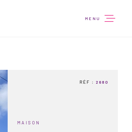
MENU
ACCUEIL
VENTES
PROGRAMMES
RÉF :
2680
LOCATIONS
BIENS VENDU
MAISON