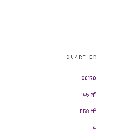
QUARTIER
68170
145 M²
558 M²
4