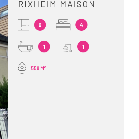
RIXHEIM MAISON
FINANCEMEN
6
4
ESTIMATION
1
1
ALERTE E-MA
558 M²
RECRUTEMEN
AVIS CLIENT
CONTACT