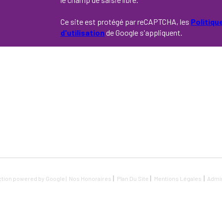
Ce site est protégé par reCAPTCHA, les
Politiqu
d'utilisation
de Google s'appliquent.
ction powered by Google |
Nos Honoraires
Plan Du Site
Mentions Légales
Admi