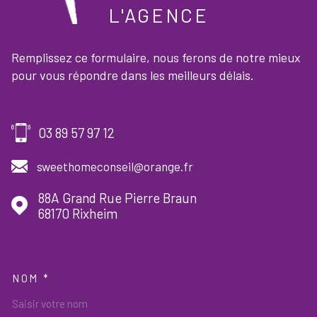
L'AGENCE
Remplissez ce formulaire, nous ferons de notre mieux
pour vous répondre dans les meilleurs délais.
03 89 57 97 12
sweethomeconseil@orange.fr
88A Grand Rue Pierre Braun
68170
Rixheim
NOM *
TRAD_MELTEM_VOSCOORDON