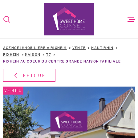
Aller
Aller
Aller
Aller
à
à
au
au
:
la
menu
contenu
VOTRE
recherche
principal
RECHERCHE
AGENCE IMMOBILIÈRE À RIXHEIM
VENTE
HAUT RHIN
ACCUEIL
TYPE
RIXHEIM
MAISON
T7
ACHETER
D'OFFRE
RIXHEIM AU COEUR DU CENTRE GRANDE MAISON FAMILIALE
VENTES
TYPE
RETOUR
TYPE DE BIEN
DE
PROGRAMMES
BIEN
VENDU
VILLE
LOCATIONS
CHAMPS
TEXTE
BIENS VEND
RÉFÉRENCE
FINANCEMEN