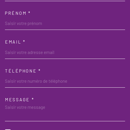
PRÉNOM *
EMAIL *
TÉLÉPHONE *
MESSAGE *
TRAD_MELTEM_VOREDEMAND