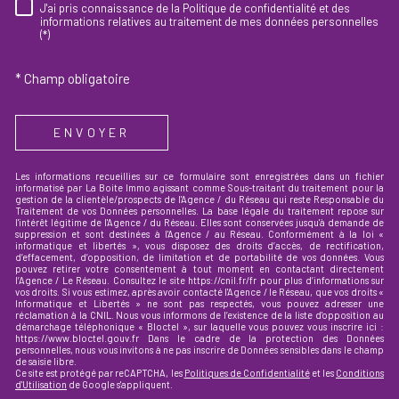
J'ai pris connaissance de la Politique de confidentialité et des
RÈGLEMENTATION
informations relatives au traitement de mes données personnelles
(*)
* Champ obligatoire
ENVOYER
Les informations recueillies sur ce formulaire sont enregistrées dans un fichier
informatisé par La Boite Immo agissant comme Sous-traitant du traitement pour la
gestion de la clientèle/prospects de l'Agence / du Réseau qui reste Responsable du
Traitement de vos Données personnelles. La base légale du traitement repose sur
l'intérêt légitime de l'Agence / du Réseau. Elles sont conservées jusqu'à demande de
suppression et sont destinées à l'Agence / au Réseau. Conformément à la loi «
informatique et libertés », vous disposez des droits d’accès, de rectification,
d’effacement, d’opposition, de limitation et de portabilité de vos données. Vous
pouvez retirer votre consentement à tout moment en contactant directement
l’Agence / Le Réseau. Consultez le site https://cnil.fr/fr pour plus d’informations sur
vos droits. Si vous estimez, après avoir contacté l'Agence / le Réseau, que vos droits «
Informatique et Libertés » ne sont pas respectés, vous pouvez adresser une
réclamation à la CNIL. Nous vous informons de l’existence de la liste d'opposition au
démarchage téléphonique « Bloctel », sur laquelle vous pouvez vous inscrire ici :
https://www.bloctel.gouv.fr Dans le cadre de la protection des Données
personnelles, nous vous invitons à ne pas inscrire de Données sensibles dans le champ
de saisie libre.
Ce site est protégé par reCAPTCHA, les
Politiques de Confidentialité
et les
Conditions
d'Utilisation
de Google s'appliquent.