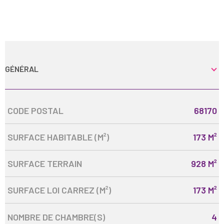
GÉNÉRAL
Caractérisque
Valeurs
CODE POSTAL
68170
SURFACE HABITABLE (M²)
173 M²
SURFACE TERRAIN
928 M²
SURFACE LOI CARREZ (M²)
173 M²
NOMBRE DE CHAMBRE(S)
4