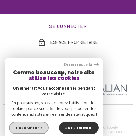
SE CONNECTER
ESPACE PROPRIÉTAIRE
On en reste là
ADHÉRENTS
Comme beaucoup, notre site
utilise les cookies
On aimerait vous accompagner pendant
votre visite.
En poursuivant, vous acceptez l'utilisation des
cookies par ce site, afin de vous proposer des
contenus adaptés et réaliser des statistiques !
© 2026 | Tous droits réservés | Traduction powered by Google |
PARAMÉTRER
OK POUR MOI !
Nos Honoraires
Plan Du Site
Mentions Légales
Admin
Nos Liens
Politique RGPD
Cookies