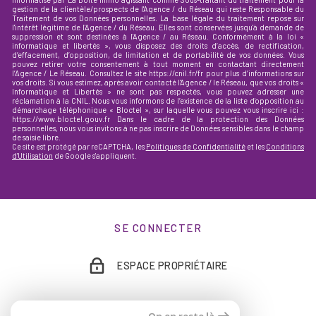
gestion de la clientèle/prospects de l'Agence / du Réseau qui reste Responsable du
Traitement de vos Données personnelles. La base légale du traitement repose sur
l'intérêt légitime de l'Agence / du Réseau. Elles sont conservées jusqu'à demande de
suppression et sont destinées à l'Agence / au Réseau. Conformément à la loi «
informatique et libertés », vous disposez des droits d’accès, de rectification,
d’effacement, d’opposition, de limitation et de portabilité de vos données. Vous
pouvez retirer votre consentement à tout moment en contactant directement
l’Agence / Le Réseau. Consultez le site https://cnil.fr/fr pour plus d’informations sur
vos droits. Si vous estimez, après avoir contacté l'Agence / le Réseau, que vos droits «
Informatique et Libertés » ne sont pas respectés, vous pouvez adresser une
réclamation à la CNIL. Nous vous informons de l’existence de la liste d'opposition au
démarchage téléphonique « Bloctel », sur laquelle vous pouvez vous inscrire ici :
https://www.bloctel.gouv.fr Dans le cadre de la protection des Données
personnelles, nous vous invitons à ne pas inscrire de Données sensibles dans le champ
de saisie libre.
Ce site est protégé par reCAPTCHA, les
Politiques de Confidentialité
et les
Conditions
d'Utilisation
de Google s'appliquent.
SE CONNECTER
ESPACE PROPRIÉTAIRE