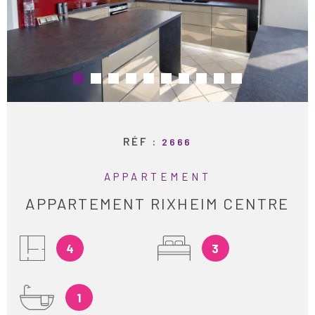
ESTIMATION
RECHERCHER
ALERTE E-M
RECRUTEME
RÉF :
2666
AVIS CLIENT
APPARTEMENT
CONTACT
APPARTEMENT RIXHEIM CENTRE
4
3
1