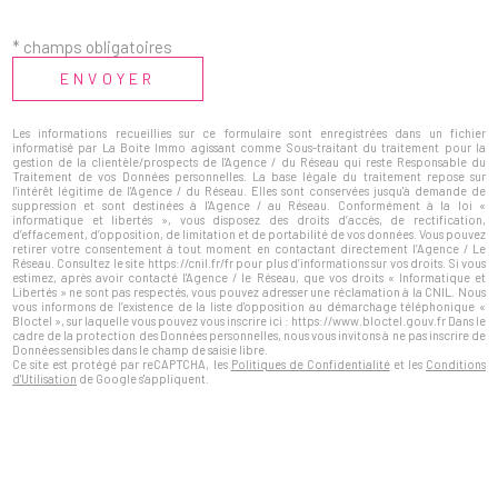
* champs obligatoires
ENVOYER
Les informations recueillies sur ce formulaire sont enregistrées dans un fichier
informatisé par La Boite Immo agissant comme Sous-traitant du traitement pour la
gestion de la clientèle/prospects de l'Agence / du Réseau qui reste Responsable du
Traitement de vos Données personnelles. La base légale du traitement repose sur
l'intérêt légitime de l'Agence / du Réseau. Elles sont conservées jusqu'à demande de
suppression et sont destinées à l'Agence / au Réseau. Conformément à la loi «
informatique et libertés », vous disposez des droits d’accès, de rectification,
d’effacement, d’opposition, de limitation et de portabilité de vos données. Vous pouvez
retirer votre consentement à tout moment en contactant directement l’Agence / Le
Réseau. Consultez le site https://cnil.fr/fr pour plus d’informations sur vos droits. Si vous
estimez, après avoir contacté l'Agence / le Réseau, que vos droits « Informatique et
Libertés » ne sont pas respectés, vous pouvez adresser une réclamation à la CNIL. Nous
vous informons de l’existence de la liste d'opposition au démarchage téléphonique «
Bloctel », sur laquelle vous pouvez vous inscrire ici : https://www.bloctel.gouv.fr Dans le
cadre de la protection des Données personnelles, nous vous invitons à ne pas inscrire de
Données sensibles dans le champ de saisie libre.
Ce site est protégé par reCAPTCHA, les
Politiques de Confidentialité
et les
Conditions
d'Utilisation
de Google s'appliquent.