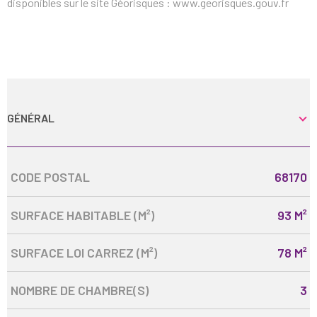
disponibles sur le site Géorisques : www.georisques.gouv.fr
GÉNÉRAL
Caractérisque
Valeurs
CODE POSTAL
68170
SURFACE HABITABLE (M²)
93 M²
SURFACE LOI CARREZ (M²)
78 M²
NOMBRE DE CHAMBRE(S)
3