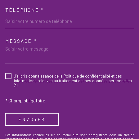
TÉLÉPHONE *
MESSAGE *
TRAD_MELTEM_VOREDEMAND
J'ai pris connaissance de la Politique de confidentialité et des
RÈGLEMENTATION
informations relatives au traitement de mes données personnelles
(*)
* Champ obligatoire
ENVOYER
Les informations recueillies sur ce formulaire sont enregistrées dans un fichier
informatisé par La Boite Immo agissant comme Sous-traitant du traitement pour la