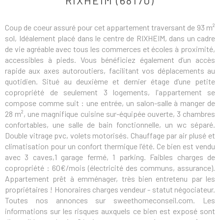
RIXHEIM (68170)
Coup de coeur assuré pour cet appartement traversant de 93 m²
sol, Idéalement placé dans le centre de RIXHEIM, dans un cadre
de vie agréable avec tous les commerces et écoles à proximité,
accessibles à pieds. Vous bénéficiez également d’un accès
rapide aux axes autoroutiers, facilitant vos déplacements au
quotidien. Situé au deuxième et dernier étage d’une petite
copropriété de seulement 3 logements, l'appartement se
compose comme suit : une entrée, un salon-salle à manger de
28 m², une magnifique cuisine sur-équipée ouverte, 3 chambres
confortables, une salle de bain fonctionnelle, un wc séparé.
Double vitrage pvc, volets motorisés. Chauffage par air plusé et
climatisation pour un confort thermique l'été. Ce bien est vendu
avec 3 caves,1 garage fermé, 1 parking. Faibles charges de
copropriété : 60€/mois (électricité des communs, assurance).
Appartement prêt à emménager, très bien entretenu par les
propriétaires ! Honoraires charges vendeur - statut négociateur.
Toutes nos annonces sur sweethomeconseil.com. Les
informations sur les risques auxquels ce bien est exposé sont