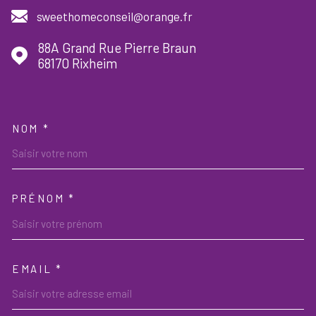
sweethomeconseil@orange.fr
88A Grand Rue Pierre Braun
68170
Rixheim
NOM *
TRAD_MELTEM_VOSCOORDON
PRÉNOM *
EMAIL *