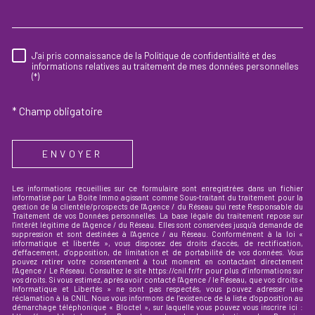
J'ai pris connaissance de la Politique de confidentialité et des
RÈGLEMENTATION
informations relatives au traitement de mes données personnelles
(*)
* Champ obligatoire
ENVOYER
Les informations recueillies sur ce formulaire sont enregistrées dans un fichier
informatisé par La Boite Immo agissant comme Sous-traitant du traitement pour la
gestion de la clientèle/prospects de l'Agence / du Réseau qui reste Responsable du
Traitement de vos Données personnelles. La base légale du traitement repose sur
l'intérêt légitime de l'Agence / du Réseau. Elles sont conservées jusqu'à demande de
suppression et sont destinées à l'Agence / au Réseau. Conformément à la loi «
informatique et libertés », vous disposez des droits d’accès, de rectification,
d’effacement, d’opposition, de limitation et de portabilité de vos données. Vous
pouvez retirer votre consentement à tout moment en contactant directement
l’Agence / Le Réseau. Consultez le site https://cnil.fr/fr pour plus d’informations sur
vos droits. Si vous estimez, après avoir contacté l'Agence / le Réseau, que vos droits «
Informatique et Libertés » ne sont pas respectés, vous pouvez adresser une
réclamation à la CNIL. Nous vous informons de l’existence de la liste d'opposition au
démarchage téléphonique « Bloctel », sur laquelle vous pouvez vous inscrire ici :