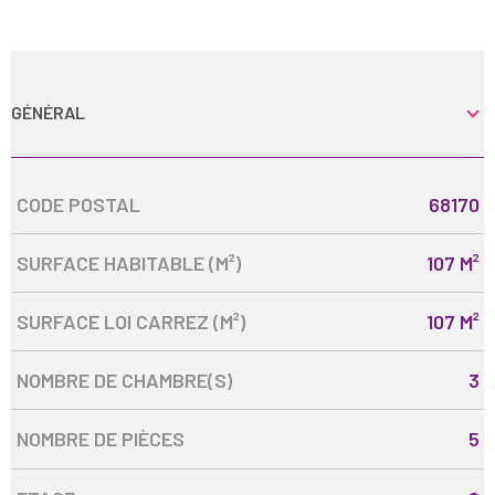
GÉNÉRAL
Caractérisque
Valeurs
CODE POSTAL
68170
SURFACE HABITABLE (M²)
107 M²
SURFACE LOI CARREZ (M²)
107 M²
NOMBRE DE CHAMBRE(S)
3
NOMBRE DE PIÈCES
5