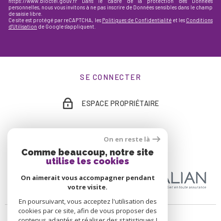
https://www.bloctel.gouv.fr Dans le cadre de la protection des Données
personnelles, nous vous invitons à ne pas inscrire de Données sensibles dans le champ
de saisie libre.
Ce site est protégé par reCAPTCHA, les
Politiques de Confidentialité
et les
Conditions
d'Utilisation
de Google s'appliquent.
SE CONNECTER
ESPACE PROPRIÉTAIRE
On en reste là
ADHÉRENTS
Comme beaucoup, notre site
utilise les cookies
On aimerait vous accompagner pendant
votre visite.
En poursuivant, vous acceptez l'utilisation des
cookies par ce site, afin de vous proposer des
contenus adaptés et réaliser des statistiques !