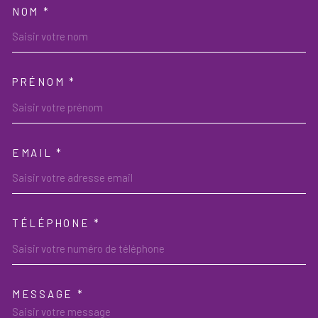
NOM *
TRAD_MELTEM_VOSCOORDON
PRÉNOM *
EMAIL *
TÉLÉPHONE *
MESSAGE *
TRAD_MELTEM_VOREDEMAND