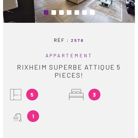
ESTIMATION
RECHERCHER
ALERTE E-M
RÉF :
2576
RECRUTEME
APPARTEMENT
RIXHEIM SUPERBE ATTIQUE 5
AVIS CLIENT
PIECES!
CONTACT
5
3
1