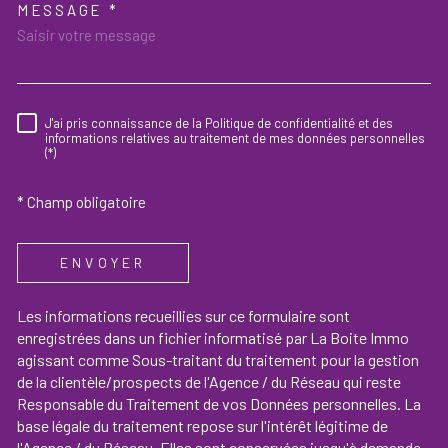
MESSAGE *
TRAD_MELTEM_VOREDEMAND
J'ai pris connaissance de la Politique de confidentialité et des
RÈGLEMENTATION
informations relatives au traitement de mes données personnelles
(*)
* Champ obligatoire
ENVOYER
Les informations recueillies sur ce formulaire sont
enregistrées dans un fichier informatisé par La Boite Immo
agissant comme Sous-traitant du traitement pour la gestion
de la clientèle/prospects de l'Agence / du Réseau qui reste
Responsable du Traitement de vos Données personnelles. La
base légale du traitement repose sur l'intérêt légitime de
l'Agence / du Réseau. Elles sont conservées jusqu'à demande