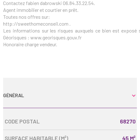
Contactez fabien dabrowski 06.84.33.22.54.
Agent immobilier et courtier en prêt.
Toutes nos offres sur:
http://sweethomeconseil.com .
Les informations sur les risques auxquels ce bien est exposé s
Géorisques : www.georisques.gouv.fr
Honoraire charge vendeur.
GÉNÉRAL
Caractérisque
Valeurs
CODE POSTAL
68270
SURFACE HABITABLE (M²)
45 M²