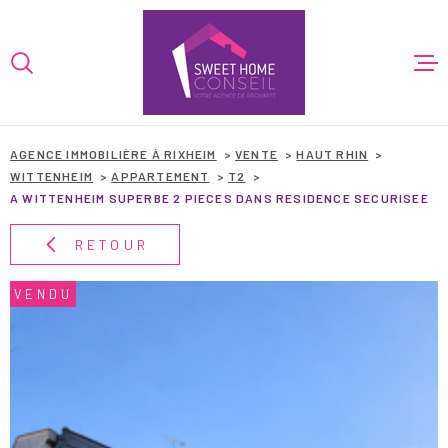
Aller
Aller
Aller
Aller
à
à
au
au
:
la
menu
contenu
VOTRE
recherche
principal
RECHERCHE
ACCUEIL
AGENCE IMMOBILIÈRE À RIXHEIM
VENTE
HAUT RHIN
TYPE
WITTENHEIM
APPARTEMENT
T2
ACHETER
D'OFFRE
VENTES
A WITTENHEIM SUPERBE 2 PIECES DANS RESIDENCE SECURISEE
TYPE
RETOUR
PROGRAMMES
TYPE DE BIEN
DE
BIEN
VENDU
VILLE
LOCATIONS
BIENS VEND
CHAMPS
TEXTE
FINANCEMEN
RÉFÉRENCE