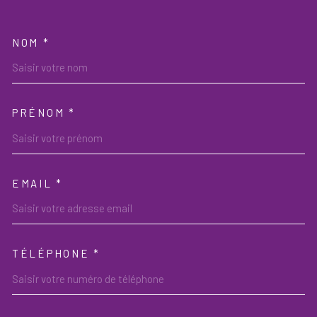
NOM *
TRAD_MELTEM_VOSCOORDON
PRÉNOM *
EMAIL *
TÉLÉPHONE *