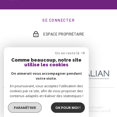
SE CONNECTER
ESPACE PROPRIÉTAIRE
On en reste là
ADHÉRENTS
Comme beaucoup, notre site
utilise les cookies
On aimerait vous accompagner pendant
votre visite.
En poursuivant, vous acceptez l'utilisation des
cookies par ce site, afin de vous proposer des
contenus adaptés et réaliser des statistiques !
PARAMÉTRER
OK POUR MOI !
© 2026 | Tous droits réservés | Traduction powered by Google |
Nos Honoraires
Plan Du Site
Mentions Légales
Admin
Nos Liens
Politique RGPD
Cookies