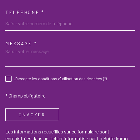
TÉLÉPHONE *
MESSAGE *
TRAD_MELTEM_VOREDEMAND
J'accepte les conditions d'utilisation des données (*)
RÈGLEMENTATION
* Champ obligatoire
ENVOYER
Les informations recueillies sur ce formulaire sont
enregistrées dans un fichier informatisé par La Boite Immo