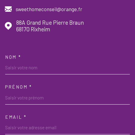
sweethomeconseil@orange.fr
88A Grand Rue Pierre Braun
68170
Rixheim
NOM *
TRAD_MELTEM_VOSCOORDON
PRÉNOM *
EMAIL *