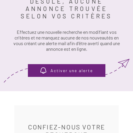
DÉSOLÉ, AUCUNE
PLUS DE CRITÈRES
ANNONCE TROUVÉE
RÉFÉRENCE
SELON VOS CRITÈRES
ESTIMATION
RECHERCHER
Effectuez une nouvelle recherche en modifiant vos
ALERTE E-M
critères et ne manquez aucune de nos nouveautés en
vous créant une alerte mail afin d'être averti quand une
annonce est en ligne.
RECRUTEME
AVIS CLIENT
Activer une alerte
CONTACT
CONFIEZ-NOUS VOTRE