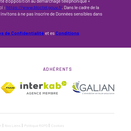
iste d'opposition au démarchage téléphonique «
ci :
https://www.bloctel.gouv.fr
. Dans le cadre de la
invitons à ne pas inscrire de Données sensibles dans
es de Confidentialité
et es
Conditions
ADHÉRENTS
n
Nos Liens
Politique RGPD
Cookies