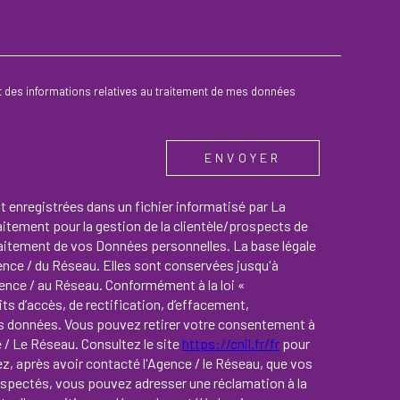
 et des informations relatives au traitement de mes données
ENVOYER
nt enregistrées dans un fichier informatisé par La
tement pour la gestion de la clientèle/prospects de
raitement de vos Données personnelles. La base légale
gence / du Réseau. Elles sont conservées jusqu'à
ence / au Réseau. Conformément à la loi «
ts d’accès, de rectification, d’effacement,
 vos données. Vous pouvez retirer votre consentement à
/ Le Réseau. Consultez le site
https://cnil.fr/fr
pour
ez, après avoir contacté l'Agence / le Réseau, que vos
respectés, vous pouvez adresser une réclamation à la