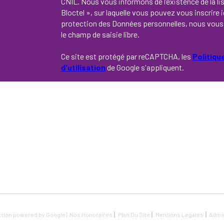
CNIL. Nous vous informons de l’existence de la l
Bloctel », sur laquelle vous pouvez vous inscrire i
protection des Données personnelles, nous vous 
le champ de saisie libre.
Ce site est protégé par reCAPTCHA, les
Politiqu
d'utilisation
de Google s'appliquent.
ction powered by Google |
Nos Honoraires
Plan Du Site
Mentions Légales
Admi