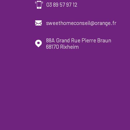
03 89 57 97 12
sweethomeconseil@orange.fr
88A Grand Rue Pierre Braun
68170
Rixheim