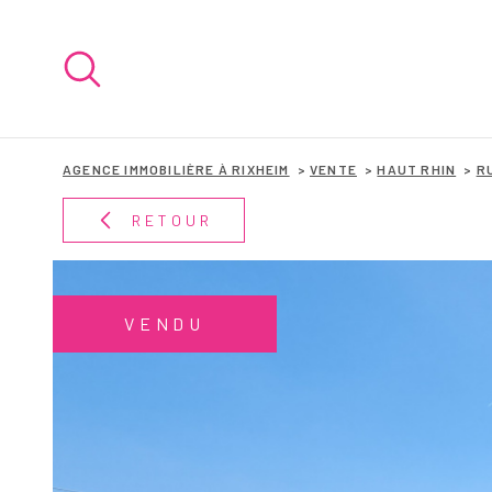
Aller
Aller
Aller
Aller
à
à
au
au
:
la
menu
contenu
recherche
principal
AGENCE IMMOBILIÈRE À RIXHEIM
VENTE
HAUT RHIN
R
RETOUR
VENDU