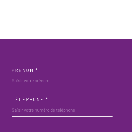
R
PRÉNOM *
OORDONNEES
TÉLÉPHONE *
DEMANDE