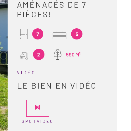
AMÉNAGÉS DE 7
FINANCEMEN
PIÈCES!
ESTIMATION
7
5
ALERTE E-MA
2
590 M²
RECRUTEMEN
VIDÉO
LE BIEN EN VIDÉO
AVIS CLIENT
CONTACT
SPOTVIDEO