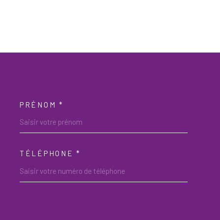
PRÉNOM *
OORDONNEES
TÉLÉPHONE *
DEMANDE