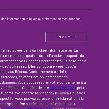
 et des informations relatives au traitement de mes données
ENVOYER
nt enregistrées dans un fichier informatisé par La
tement pour la gestion de la clientèle/prospects de
raitement de vos Données personnelles. La base légale
gence / du Réseau. Elles sont conservées jusqu'à
ence / au Réseau. Conformément à la loi «
ts d’accès, de rectification, d’effacement,
 vos données. Vous pouvez retirer votre consentement à
/ Le Réseau. Consultez le site
https://cnil.fr/fr
pour
ez, après avoir contacté l'Agence / le Réseau, que vos
respectés, vous pouvez adresser une réclamation à la
iste d'opposition au démarchage téléphonique «
ci :
https://www.bloctel.gouv.fr
. Dans le cadre de la