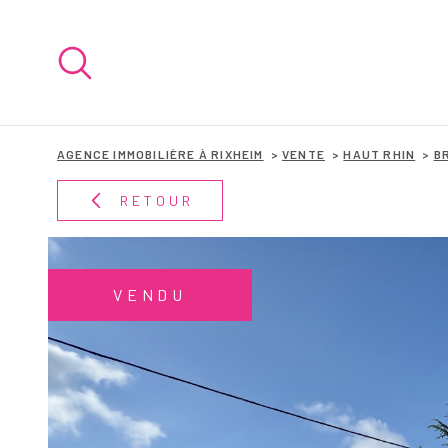
Aller
Aller
Aller
Aller
à
à
au
au
:
la
menu
contenu
recherche
principal
AGENCE IMMOBILIÈRE À RIXHEIM
VENTE
HAUT RHIN
B
RETOUR
VENDU