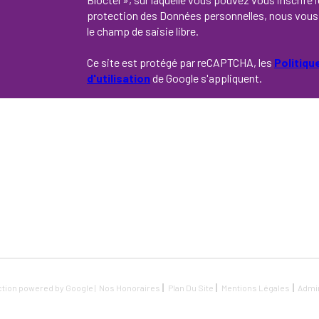
protection des Données personnelles, nous vous 
le champ de saisie libre.
Ce site est protégé par reCAPTCHA, les
Politiqu
d'utilisation
de Google s'appliquent.
ction powered by Google |
Nos Honoraires
Plan Du Site
Mentions Légales
Admi