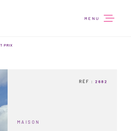
MENU
ACCUEIL
T PRIX
VENTES
PROGRAMMES
RÉF :
2682
LOCATIONS
BIENS VENDU
MAISON