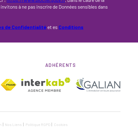
invitons à ne pas inscrire de Données sensibles dans
es de Confidentialité
et es
Conditions
ADHÉRENTS
n
Nos Liens
Politique RGPD
Cookies