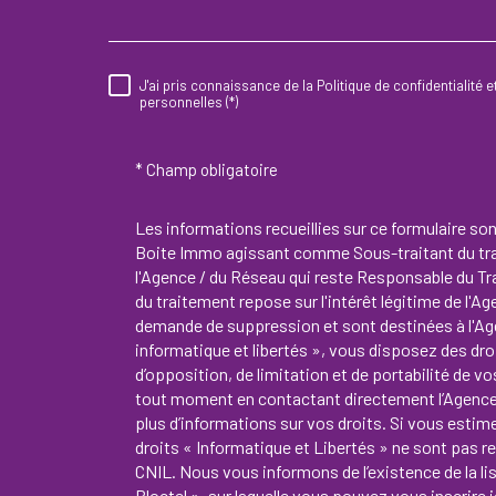
J'ai pris connaissance de la Politique de confidentialité
RÈGLEMENTATION
personnelles (*)
* Champ obligatoire
Les informations recueillies sur ce formulaire so
Boite Immo agissant comme Sous-traitant du trai
l'Agence / du Réseau qui reste Responsable du T
du traitement repose sur l'intérêt légitime de l'A
demande de suppression et sont destinées à l'Ag
informatique et libertés », vous disposez des droi
d’opposition, de limitation et de portabilité de
tout moment en contactant directement l’Agence 
plus d’informations sur vos droits. Si vous estim
droits « Informatique et Libertés » ne sont pas 
CNIL. Nous vous informons de l’existence de la l
Bloctel », sur laquelle vous pouvez vous inscrire i