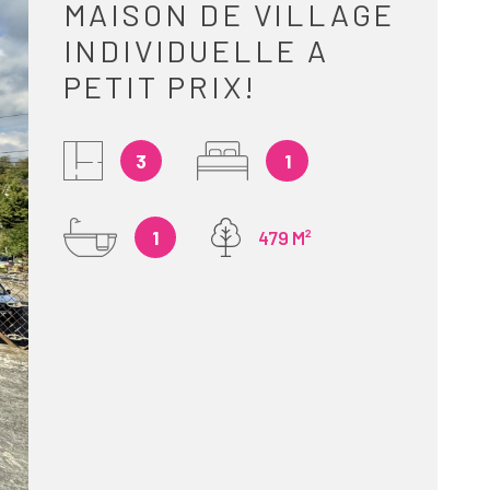
MAISON DE VILLAGE
FINANCEMEN
INDIVIDUELLE A
PETIT PRIX!
ESTIMATION
3
1
ALERTE E-MA
1
479 M²
RECRUTEMEN
AVIS CLIENT
CONTACT