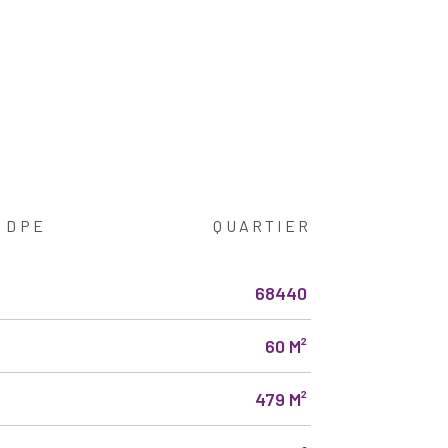
DPE
QUARTIER
68440
60 M²
479 M²