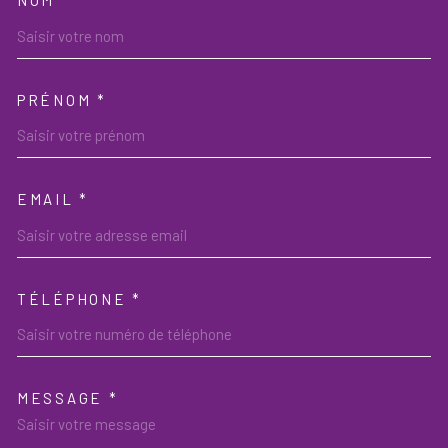
NOM *
TRAD_MELTEM_VOSCOORDON
PRÉNOM *
EMAIL *
TÉLÉPHONE *
MESSAGE *
TRAD_MELTEM_VOREDEMAND