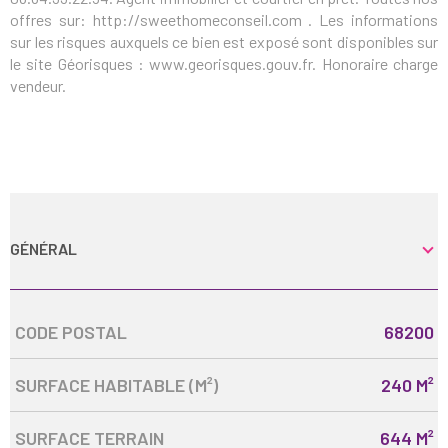
offres sur: http://sweethomeconseil.com . Les informations
sur les risques auxquels ce bien est exposé sont disponibles sur
le site Géorisques : www.georisques.gouv.fr. Honoraire charge
vendeur.
GÉNÉRAL
Caractérisque
Valeurs
CODE POSTAL
68200
SURFACE HABITABLE (M²)
240 M²
SURFACE TERRAIN
644 M²