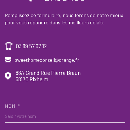
Remplissez ce formulaire, nous ferons de notre mieux
pour vous répondre dans les meilleurs délais.
03 89 57 97 12
sweethomeconseil@orange.fr
88A Grand Rue Pierre Braun
68170
Rixheim
NOM *
TRAD_MELTEM_VOSCOORDON