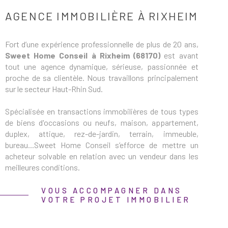
AGENCE IMMOBILIÈRE À RIXHEIM
ESTIMATION
RECHERCHER
Fort d’une expérience professionnelle de plus de 20 ans,
Sweet Home Conseil à Rixheim (68170)
est avant
ALERTE E-M
tout une agence dynamique, sérieuse, passionnée et
proche de sa clientèle. Nous travaillons principalement
RECRUTEME
sur le secteur Haut-Rhin Sud.
Spécialisée en transactions immobilières de tous types
AVIS CLIENT
de biens d'occasions ou neufs, maison, appartement,
duplex, attique, rez-de-jardin, terrain, immeuble,
bureau...Sweet Home Conseil s’efforce de mettre un
CONTACT
acheteur solvable en relation avec un vendeur dans les
meilleures conditions.
Notre champ d'activité demeure diversifié et ne se limite
VOUS ACCOMPAGNER DANS
VOTRE PROJET IMMOBILIER
pas qu'à la simple image de l'agent immobilier :
Mission de réalisation de diagnostic d’assainissement
ou diagnostic technique.