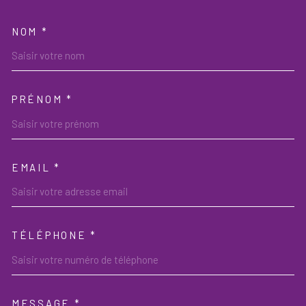
NOM *
TRAD_MELTEM_VOSCOORDON
PRÉNOM *
EMAIL *
TÉLÉPHONE *
MESSAGE *