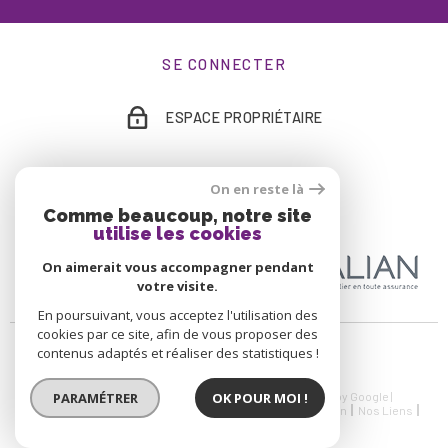
SE CONNECTER
ESPACE PROPRIÉTAIRE
On en reste là
ADHÉRENTS
Comme beaucoup, notre site
utilise les cookies
On aimerait vous accompagner pendant
votre visite.
En poursuivant, vous acceptez l'utilisation des
cookies par ce site, afin de vous proposer des
contenus adaptés et réaliser des statistiques !
PARAMÉTRER
OK POUR MOI !
© 2026 | Tous droits réservés | Traduction powered by Google |
Nos Honoraires
Plan Du Site
Mentions Légales
Admin
Nos Liens
Politique RGPD
Cookies