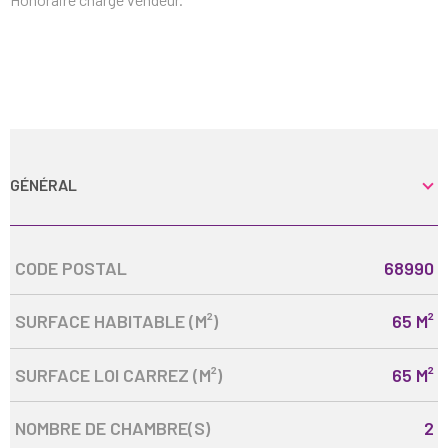
GÉNÉRAL
Caractérisque
Valeurs
CODE POSTAL
68990
SURFACE HABITABLE (M²)
65 M²
SURFACE LOI CARREZ (M²)
65 M²
NOMBRE DE CHAMBRE(S)
2