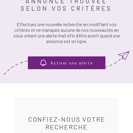
ANNONCE TROUVÉE
PLUS DE CRITÈRES
SELON VOS CRITÈRES
ESTIMATION
RÉFÉRENCE
RECHERCHER
Effectuez une nouvelle recherche en modifiant vos
ALERTE E-M
critères et ne manquez aucune de nos nouveautés en
vous créant une alerte mail afin d'être averti quand une
annonce est en ligne.
RECRUTEME
AVIS CLIENT
Activer une alerte
CONTACT
CONFIEZ-NOUS VOTRE
RECHERCHE