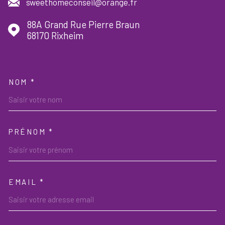
sweethomeconseil@orange.fr
88A Grand Rue Pierre Braun
68170
Rixheim
NOM *
TRAD_MELTEM_VOSCOORDON
PRÉNOM *
EMAIL *