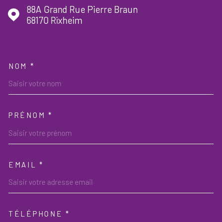
88A Grand Rue Pierre Braun
68170
Rixheim
NOM *
TRAD_MELTEM_VOSCOORDON
PRÉNOM *
EMAIL *
TÉLÉPHONE *