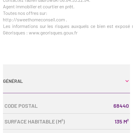
Agent immobilier et courtier en prêt.
Toutes nos offres sur:
http://sweethomeconseil.com .
Les informations sur les risques auxquels ce bien est exposé s
Géorisques : www.georisques.gouv.fr
GÉNÉRAL
Caractérisque
Valeurs
CODE POSTAL
68440
SURFACE HABITABLE (M²)
135 M²