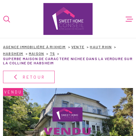
Aller
Aller
Aller
Aller
à
à
au
au
:
la
menu
contenu
VOTRE
recherche
principal
RECHERCHE
ACCUEIL
AGENCE IMMOBILIÈRE À RIXHEIM
VENTE
HAUT RHIN
TYPE
HABSHEIM
MAISON
T5
ACHETER
D'OFFRE
SUPERBE MAISON DE CARACTERE NICHEE DANS LA VERDURE SUR
VENTES
LA COLLINE DE HABSHEIM
TYPE
RETOUR
PROGRAMMES
TYPE DE BIEN
DE
BIEN
VENDU
VILLE
LOCATIONS
BIENS VEND
CHAMPS
TEXTE
FINANCEMEN
RÉFÉRENCE