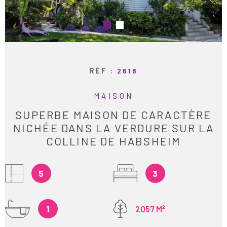
ESTIMATION
RECHERCHER
ALERTE E-M
RÉF :
2618
RECRUTEME
MAISON
AVIS CLIENT
SUPERBE MAISON DE CARACTÈRE
NICHÉE DANS LA VERDURE SUR LA
CONTACT
COLLINE DE HABSHEIM
5
3
1
2057 M²