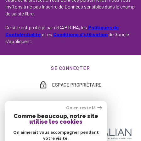
invitons à ne pas inscrire de Données sensibles dans le champ
de saisie libre.
Ce site est protégé par reCAPTCHA, les
Politiques de
Confidentialité
et es
Conditions d'utilisation
de Google
s'appliquent.
SE CONNECTER
ESPACE PROPRIÉTAIRE
On en reste là
ADHÉRENTS
Comme beaucoup, notre site
utilise les cookies
On aimerait vous accompagner pendant
votre visite.