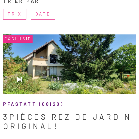
TRIER PAR
PLUS DE CRITÈRES
RÉFÉRENCE
PRIX
DATE
ESTIMATION
RECHERCHER
ALERTE E-M
EXCLUSIF
RECRUTEME
VOIR LE BIEN
AVIS CLIENT
CONTACT
PFASTATT (68120)
3PIÈCES REZ DE JARDIN
ORIGINAL!