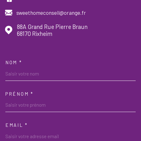
sweethomeconseil@orange.fr
88A Grand Rue Pierre Braun
68170
Rixheim
NOM *
TRAD_MELTEM_VOSCOORDON
PRÉNOM *
EMAIL *