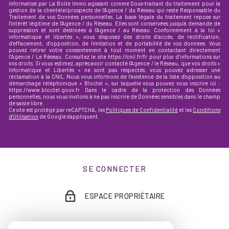
informatisé par La Boite Immo agissant comme Sous-traitant du traitement pour la
gestion de la clientèle/prospects de l'Agence / du Réseau qui reste Responsable du
Traitement de vos Données personnelles. La base légale du traitement repose sur
l'intérêt légitime de l'Agence / du Réseau. Elles sont conservées jusqu'à demande de
suppression et sont destinées à l'Agence / au Réseau. Conformément à la loi «
informatique et libertés », vous disposez des droits d’accès, de rectification,
d’effacement, d’opposition, de limitation et de portabilité de vos données. Vous
pouvez retirer votre consentement à tout moment en contactant directement
l’Agence / Le Réseau. Consultez le site https://cnil.fr/fr pour plus d’informations sur
vos droits. Si vous estimez, après avoir contacté l'Agence / le Réseau, que vos droits «
Informatique et Libertés » ne sont pas respectés, vous pouvez adresser une
réclamation à la CNIL. Nous vous informons de l’existence de la liste d'opposition au
démarchage téléphonique « Bloctel », sur laquelle vous pouvez vous inscrire ici :
https://www.bloctel.gouv.fr Dans le cadre de la protection des Données
personnelles, nous vous invitons à ne pas inscrire de Données sensibles dans le champ
de saisie libre.
Ce site est protégé par reCAPTCHA, les
Politiques de Confidentialité
et les
Conditions
d'Utilisation
de Google s'appliquent.
SE CONNECTER
ESPACE PROPRIÉTAIRE