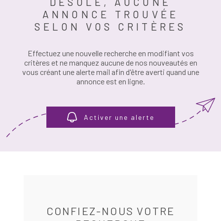
DÉSOLÉ, AUCUNE
PLUS DE CRITÈRES
ANNONCE TROUVÉE
RÉFÉRENCE
SELON VOS CRITÈRES
ESTIMATION
RECHERCHER
Effectuez une nouvelle recherche en modifiant vos
ALERTE E-M
critères et ne manquez aucune de nos nouveautés en
vous créant une alerte mail afin d'être averti quand une
annonce est en ligne.
RECRUTEME
AVIS CLIENT
Activer une alerte
CONTACT
CONFIEZ-NOUS VOTRE