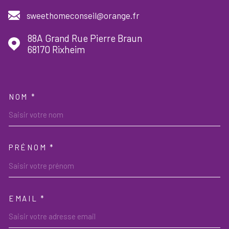
sweethomeconseil@orange.fr
88A Grand Rue Pierre Braun
68170
Rixheim
NOM *
TRAD_MELTEM_VOSCOORDON
PRÉNOM *
EMAIL *